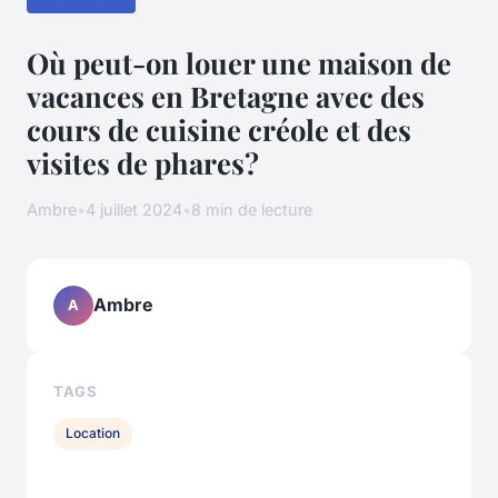
Où peut-on louer une maison de
vacances en Bretagne avec des
cours de cuisine créole et des
visites de phares?
Ambre
•
4 juillet 2024
•
8 min de lecture
Ambre
A
TAGS
Location