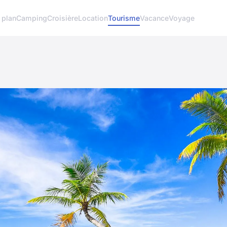
 plan
Camping
Croisière
Location
Tourisme
Vacance
Voyage