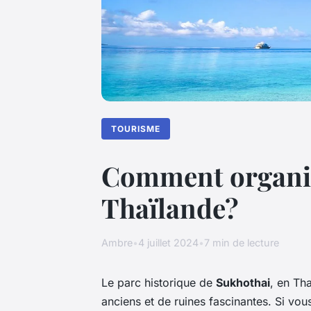
TOURISME
Comment organise
Thaïlande?
Ambre
•
4 juillet 2024
•
7 min de lecture
Le parc historique de
Sukhothai
, en Th
anciens et de ruines fascinantes. Si vous