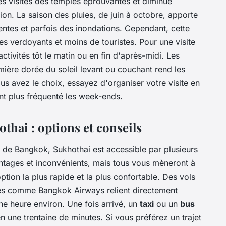
es visites des temples éprouvantes et diminue
tion. La saison des pluies, de juin à octobre, apporte
entes et parfois des inondations. Cependant, cette
es verdoyants et moins de touristes. Pour une visite
activités tôt le matin ou en fin d'après-midi. Les
umière dorée du soleil levant ou couchant rend les
us avez le choix, essayez d'organiser votre visite en
nt plus fréquenté les week-ends.
hai : options et conseils
 de Bangkok, Sukhothai est accessible par plusieurs
tages et inconvénients, mais tous vous mèneront à
option la plus rapide et la plus confortable. Des vols
s comme Bangkok Airways relient directement
e heure environ. Une fois arrivé, un
taxi
ou un
bus
n une trentaine de minutes. Si vous préférez un trajet