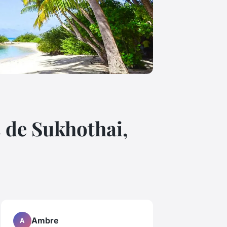
 de Sukhothai,
Ambre
A