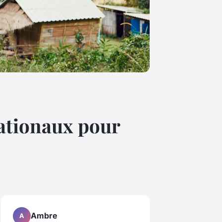
ationaux pour
Ambre
A