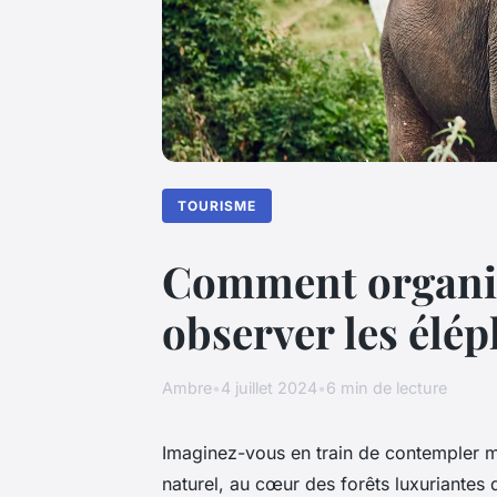
TOURISME
Comment organise
observer les élé
Ambre
•
4 juillet 2024
•
6 min de lecture
Imaginez-vous en train de contempler m
naturel, au cœur des forêts luxuriantes d