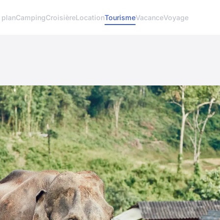
 plan
Camping
Croisière
Location
Tourisme
Vacance
Voyage