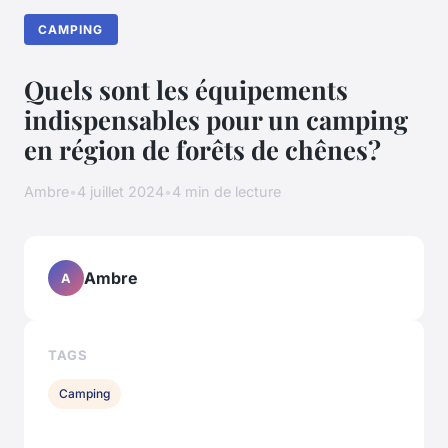
CAMPING
Quels sont les équipements
indispensables pour un camping
en région de forêts de chênes?
Ambre
•
4 juillet 2024
•
4 min de lecture
Ambre
A
TAGS
Camping