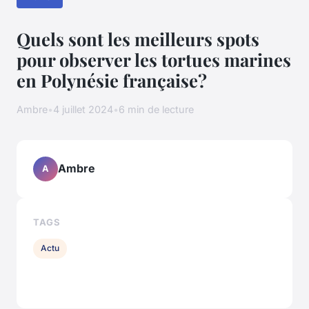
Quels sont les meilleurs spots
pour observer les tortues marines
en Polynésie française?
Ambre
•
4 juillet 2024
•
6 min de lecture
Ambre
A
TAGS
Actu