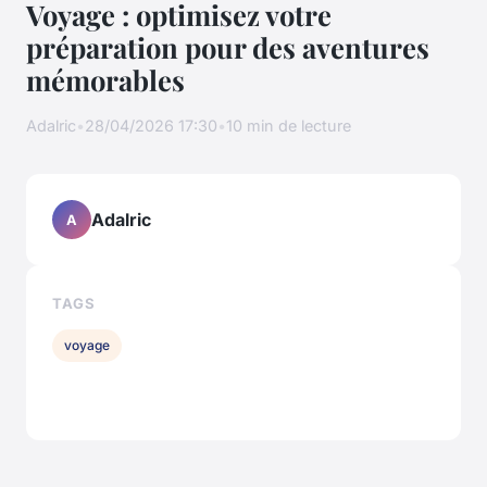
Voyage : optimisez votre
préparation pour des aventures
mémorables
Adalric
•
28/04/2026 17:30
•
10 min de lecture
Adalric
A
TAGS
voyage