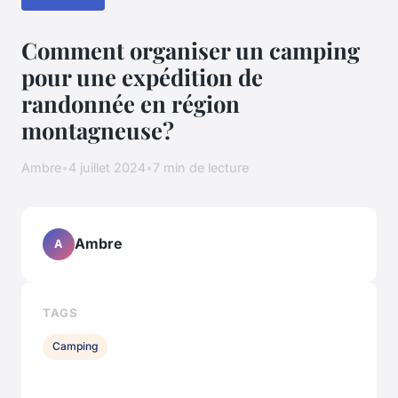
Comment organiser un camping
pour une expédition de
randonnée en région
montagneuse?
Ambre
•
4 juillet 2024
•
7 min de lecture
Ambre
A
TAGS
Camping