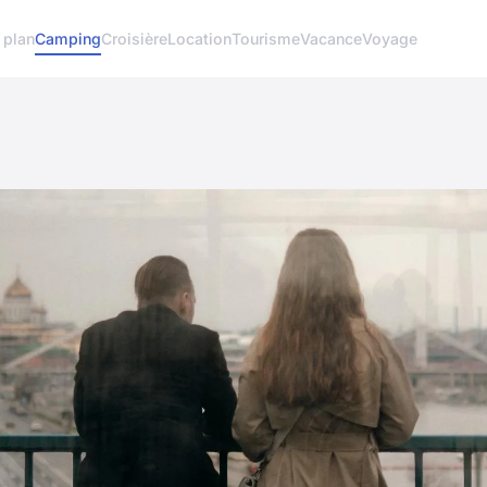
 plan
Camping
Croisière
Location
Tourisme
Vacance
Voyage