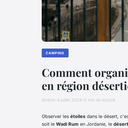
CAMPING
Comment organise
en région désert
Ambre
•
4 juillet 2024
•
5 min de lecture
Observer les
étoiles
dans le désert, c'
soit le
Wadi Rum
en Jordanie, le
déser