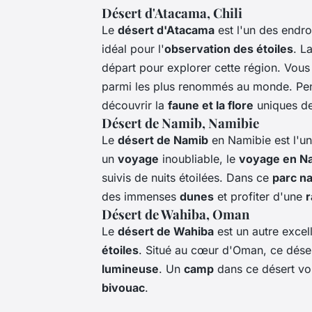
Désert d'Atacama, Chili
Le
désert d'Atacama
est l'un des endroi
idéal pour l'
observation des étoiles
. L
départ pour explorer cette région. Vou
parmi les plus renommés au monde. Pe
découvrir la
faune et la flore
uniques de
Désert de Namib, Namibie
Le
désert de Namib
en Namibie est l'u
un
voyage
inoubliable, le
voyage en N
suivis de nuits étoilées. Dans ce
parc na
des immenses
dunes
et profiter d'une
Désert de Wahiba, Oman
Le
désert de Wahiba
est un autre excel
étoiles
. Situé au cœur d'Oman, ce dése
lumineuse
. Un
camp
dans ce désert vo
bivouac
.