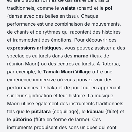
existe d'autres formes de danses et de chants
traditionnels, comme le
waiata
(chant) et le
poi
(danse avec des balles en tissu). Chaque
performance est une combinaison de mouvements,
de chants et de rythmes qui racontent des histoires
et transmettent des émotions. Pour découvrir ces
expressions artistiques
, vous pouvez assister à des
spectacles culturels dans des
marae
(lieux de
réunion Maori) ou des centres culturels. À Rotorua,
par exemple, le
Tamaki Maori Village
offre une
expérience immersive où vous pouvez voir des
performances de haka et de poi, tout en apprenant
sur leur signification et leur histoire. La musique
Maori utilise également des instruments traditionnels
tels que le
pūtātara
(coquillage), le
kōauau
(flûte) et
le
pūtōrino
(flûte en forme de larme). Ces
instruments produisent des sons uniques qui sont