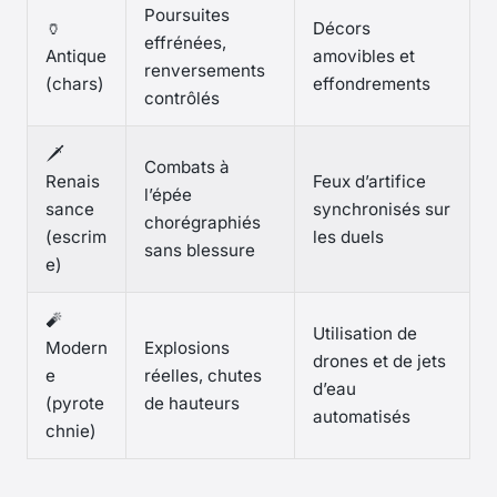
Poursuites
🏺
Décors
effrénées,
Antique
amovibles et
renversements
(chars)
effondrements
contrôlés
🗡️
Combats à
Renais
Feux d’artifice
l’épée
sance
synchronisés sur
chorégraphiés
(escrim
les duels
sans blessure
e)
🧨
Utilisation de
Modern
Explosions
drones et de jets
e
réelles, chutes
d’eau
(pyrote
de hauteurs
automatisés
chnie)