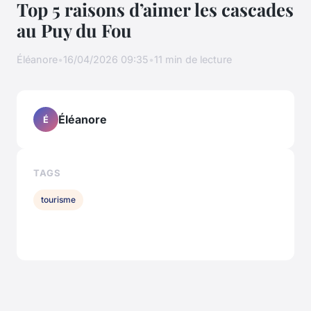
Top 5 raisons d’aimer les cascades
au Puy du Fou
Éléanore
•
16/04/2026 09:35
•
11 min de lecture
Éléanore
É
TAGS
tourisme