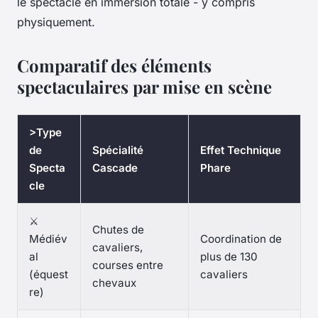
le spectacle en immersion totale - y compris
physiquement.
Comparatif des éléments
spectaculaires par mise en scène
>Type
de
Spécialité
Effet Technique
Specta
Cascade
Phare
cle
⚔️
Chutes de
Médiév
Coordination de
cavaliers,
al
plus de 130
courses entre
(équest
cavaliers
chevaux
re)